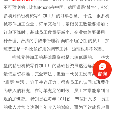
不可预测的，
比如
iPhone在中国、德国遭遇“禁售”，都会
影响
到精密机械零件加工厂
的订单总量
。
于是，
很多机
械零件加工企业，
订单充盈时，基础员工数量要增加；
订单下降时，基础员工数量要减小
。
企业始终要采用一
种合理、合法的手段来管理着
面临不确定性
的员工，加
班费正是一种比较好用的调节工具，道理也并不深奥
。
机械零件加工
的基础薪资都是比较低廉的。
一些大
型的精密机械零件加工厂
的基础薪资虽然远远高于当地
最低薪资标准，完全守法，但新一代员工没有办法只靠
“底薪”生活
。
迫于生存压力
，
很多员工也认同加班费作
为收入的补充。
在订单充足的时候，员工常常能拿到可
观的加班费
。
特别是在每年
10月份，节假日又多，员工
的收入常常会达到全年收入的巅峰
。
而为了达成客户目