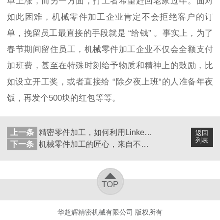
单上涨，而另一方面，打工者希望赶回老家过年
。
面对
如此困难，
机械零件加工企业
肯定不会拒绝客户的订
单，挽留员工最直接的手段就是
“给钱”
。
事实上，为了
春节期间
留住员工
，
机械零件加工企业
不仅会全额支付
加班费，甚至在特殊时刻给予物质和精神上的鼓励，比
如设立开工奖，或者直接给
“除夕夜上班“的人准备年夜
饭，再发个500块的红包等等。
上一条
精密零件加工，如何利用Linked.in找客户
返回
列表
下一条
机械零件加工的匠心，来自不断的深耕
TOP
华超辉精密机械有限公司 版权所有