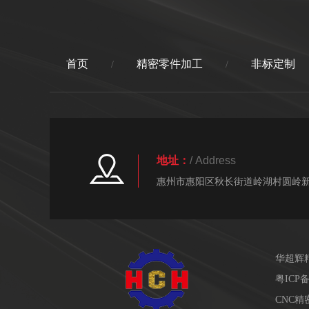
首页
精密零件加工
非标定制
/
/
地址：
/ Address
惠州市惠阳区秋长街道岭湖村圆岭新
华超辉
粤ICP备
CNC