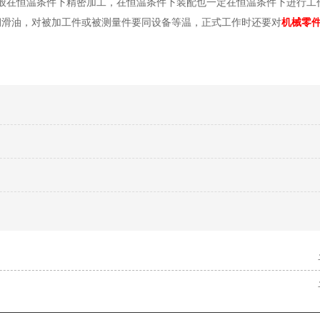
般在恒温条件下精密加工，在恒温条件下装配也一定在恒温条件下进行工
润滑油，对被加工件或被测量件要同设备等温，正式工作时还要对
机械零